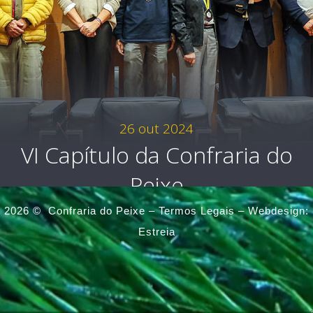
26 out 2024
VI Capítulo da Confraria do
Peixe
2026 ©
Confraria do Peixe –
Termos Legais
–
Webdesign:
Estreia