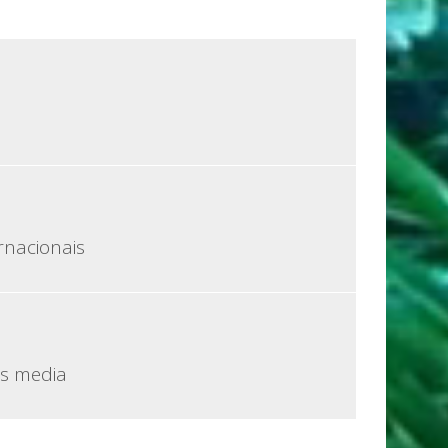
rnacionais
os media