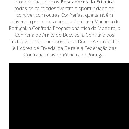
proporcionado pelos
Pescadores da Ericeira
,
todos os confrades tiveram a oportunidade de
conviver com outras Confrarias, que também
estiveram presentes como, a Confraria Marítima de
Portugal, a Confraria Enogastronómica da Madeira, a
Confraria do Arinto de Bucelas, a Confraria dos
Enchidos, a Confraria dos Bolos Doces Aguardentes
e Licores de Ervedal da Beira e a Federação das
Confrarias Gastronómicas de Portugal.